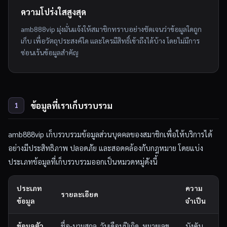
ความโปร่งใสสูงสุด
amb888vip มุ่งมั่นแจ้งให้สมาชิกทราบอย่างชัดเจนว่าข้อมูลใดถูก
เก็บ เพื่อวัตถุประสงค์ใด และใครมีสิทธิ์เข้าถึงได้บ้าง โดยไม่มีการ
ซ่อนเร้นข้อมูลสำคัญ
ข้อมูลที่เราเก็บรวบรวม
1
amb888vip เก็บรวบรวมข้อมูลส่วนบุคคลของสมาชิกเพื่อให้บริการได้
อย่างมีประสิทธิภาพ ปลอดภัย และสอดคล้องกับกฎหมาย โดยแบ่ง
ประเภทข้อมูลที่เก็บรวบรวมออกเป็นหมวดหมู่ดังนี้
ประเภท
ความ
รายละเอียด
ข้อมูล
จำเป็น
ข้อมูลตัว
ชื่อ-นามสกุล, วันเดือนปีเกิด, หมายเลข
บังคับ