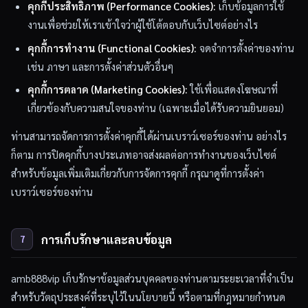
คุกกี้ประสิทธิภาพ (Performance Cookies):
เก็บข้อมูลการใช้
งานเพื่อช่วยให้เราเข้าใจว่าผู้ใช้โต้ตอบกับเว็บไซต์อย่างไร
คุกกี้การทำงาน (Functional Cookies):
จดจำการตั้งค่าของท่าน
เช่น ภาษา และการตั้งค่าส่วนตัวอื่นๆ
คุกกี้การตลาด (Marketing Cookies):
ใช้เพื่อแสดงโฆษณาที่
เกี่ยวข้องกับความสนใจของท่าน (เฉพาะเมื่อได้รับความยินยอม)
ท่านสามารถจัดการการตั้งค่าคุกกี้ได้ผ่านเบราว์เซอร์ของท่าน อย่างไร
ก็ตาม การปิดคุกกี้บางประเภทอาจส่งผลต่อการทำงานของเว็บไซต์
สำหรับข้อมูลเพิ่มเติมเกี่ยวกับการจัดการคุกกี้ กรุณาดูที่การตั้งค่า
เบราว์เซอร์ของท่าน
การเก็บรักษาและลบข้อมูล
7
amb888vip เก็บรักษาข้อมูลส่วนบุคคลของท่านตามระยะเวลาที่จำเป็น
สำหรับวัตถุประสงค์ที่ระบุไว้ในนโยบายนี้ หรือตามที่กฎหมายกำหนด