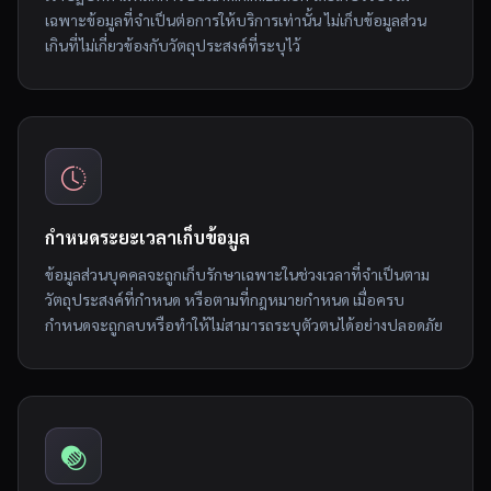
เฉพาะข้อมูลที่จำเป็นต่อการให้บริการเท่านั้น ไม่เก็บข้อมูลส่วน
เกินที่ไม่เกี่ยวข้องกับวัตถุประสงค์ที่ระบุไว้
กำหนดระยะเวลาเก็บข้อมูล
ข้อมูลส่วนบุคคลจะถูกเก็บรักษาเฉพาะในช่วงเวลาที่จำเป็นตาม
วัตถุประสงค์ที่กำหนด หรือตามที่กฎหมายกำหนด เมื่อครบ
กำหนดจะถูกลบหรือทำให้ไม่สามารถระบุตัวตนได้อย่างปลอดภัย