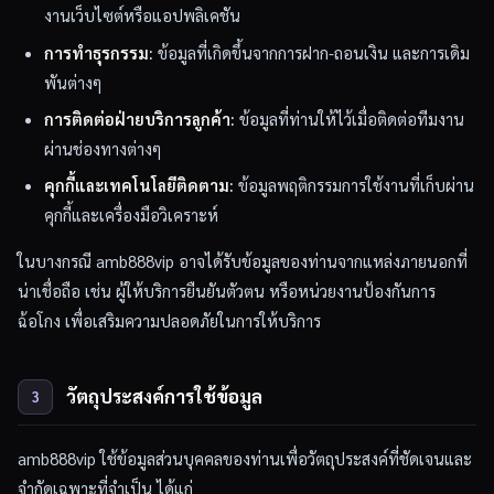
งานเว็บไซต์หรือแอปพลิเคชัน
การทำธุรกรรม:
ข้อมูลที่เกิดขึ้นจากการฝาก-ถอนเงิน และการเดิม
พันต่างๆ
การติดต่อฝ่ายบริการลูกค้า:
ข้อมูลที่ท่านให้ไว้เมื่อติดต่อทีมงาน
ผ่านช่องทางต่างๆ
คุกกี้และเทคโนโลยีติดตาม:
ข้อมูลพฤติกรรมการใช้งานที่เก็บผ่าน
คุกกี้และเครื่องมือวิเคราะห์
ในบางกรณี amb888vip อาจได้รับข้อมูลของท่านจากแหล่งภายนอกที่
น่าเชื่อถือ เช่น ผู้ให้บริการยืนยันตัวตน หรือหน่วยงานป้องกันการ
ฉ้อโกง เพื่อเสริมความปลอดภัยในการให้บริการ
วัตถุประสงค์การใช้ข้อมูล
3
amb888vip ใช้ข้อมูลส่วนบุคคลของท่านเพื่อวัตถุประสงค์ที่ชัดเจนและ
จำกัดเฉพาะที่จำเป็น ได้แก่