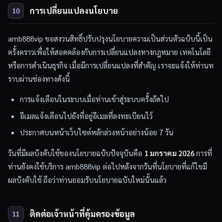
การเปลี่ยนแปลงนโยบาย
10
amb888vip ขอสงวนสิทธิ์ปรับปรุงนโยบายความเป็นส่วนตัวฉบับนี้เป็น
ครั้งคราวเพื่อให้สอดคล้องกับการเปลี่ยนแปลงทางกฎหมาย เทคโนโลยี
หรือการดำเนินธุรกิจ เมื่อมีการเปลี่ยนแปลงที่สำคัญ เราจะแจ้งให้ท่านท
ราบผ่านช่องทางดังนี้
การแจ้งเตือนในระบบเมื่อท่านเข้าสู่ระบบครั้งถัดไป
อีเมลแจ้งเตือนไปยังที่อยู่อีเมลที่ลงทะเบียนไว้
ประกาศบนหน้าเว็บไซต์หลักล่วงหน้าอย่างน้อย 7 วัน
วันที่มีผลบังคับใช้ของนโยบายฉบับปัจจุบันคือ
1 มกราคม 2026
การที่
ท่านยังคงใช้บริการ amb888vip ต่อไปหลังจากวันที่นโยบายที่แก้ไขมี
ผลบังคับใช้ ถือว่าท่านยอมรับนโยบายฉบับใหม่นั้นแล้ว
ติดต่อเจ้าหน้าที่คุ้มครองข้อมูล
11