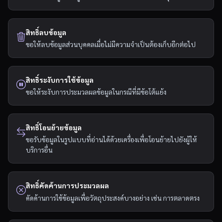
สิทธิ์ลบข้อมูล
ขอให้ลบข้อมูลส่วนบุคคลเมื่อไม่มีความจำเป็นต้องเก็บอีกต่อไป
สิทธิ์ระงับการใช้ข้อมูล
ขอให้ระงับการประมวลผลข้อมูลในกรณีที่มีข้อโต้แย้ง
สิทธิ์โอนย้ายข้อมูล
ขอรับข้อมูลในรูปแบบที่อ่านได้ด้วยเครื่องเพื่อโอนย้ายไปยังผู้ให้
บริการอื่น
สิทธิ์คัดค้านการประมวลผล
คัดค้านการใช้ข้อมูลเพื่อวัตถุประสงค์บางอย่าง เช่น การตลาดตรง