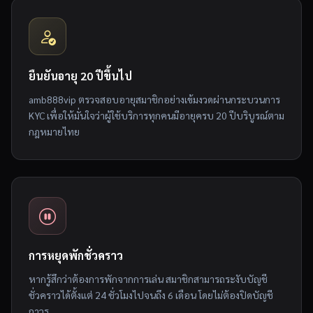
ยืนยันอายุ 20 ปีขึ้นไป
amb888vip ตรวจสอบอายุสมาชิกอย่างเข้มงวดผ่านกระบวนการ
KYC เพื่อให้มั่นใจว่าผู้ใช้บริการทุกคนมีอายุครบ 20 ปีบริบูรณ์ตาม
กฎหมายไทย
การหยุดพักชั่วคราว
หากรู้สึกว่าต้องการพักจากการเล่น สมาชิกสามารถระงับบัญชี
ชั่วคราวได้ตั้งแต่ 24 ชั่วโมงไปจนถึง 6 เดือน โดยไม่ต้องปิดบัญชี
ถาวร