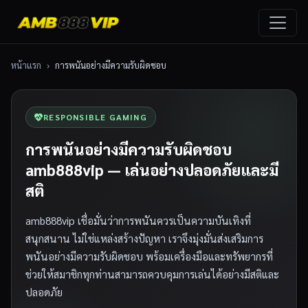
หน้าแรก
การพนันอย่างมีความรับผิดชอบ
RESPONSIBLE GAMING
การพนันอย่างมีความรับผิดชอบ
amb888vip — เล่นอย่างปลอดภัยและมี
สติ
amb888vip เชื่อมั่นว่าการพนันควรเป็นความบันเทิงที่
สนุกสนาน ไม่ใช่แหล่งสร้างปัญหา เราจึงมุ่งมั่นส่งเสริมการ
พนันอย่างมีความรับผิดชอบ พร้อมเครื่องมือและทรัพยากรที่
ช่วยให้สมาชิกทุกท่านสามารถควบคุมการเล่นได้อย่างมีสติและ
ปลอดภัย