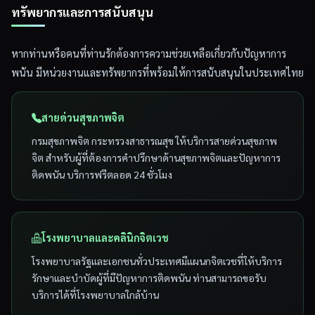
ทรัพยากรและการสนับสนุน
หากท่านหรือคนที่ท่านรักต้องการความช่วยเหลือเกี่ยวกับปัญหาการ
พนัน มีหน่วยงานและทรัพยากรที่พร้อมให้การสนับสนุนในประเทศไทย
สายด่วนสุขภาพจิต
กรมสุขภาพจิต กระทรวงสาธารณสุข ให้บริการสายด่วนสุขภาพ
จิต สำหรับผู้ที่ต้องการคำปรึกษาด้านสุขภาพจิตและปัญหาการ
ติดพนัน บริการฟรีตลอด 24 ชั่วโมง
โรงพยาบาลและคลินิกจิตเวช
โรงพยาบาลรัฐและเอกชนทั่วประเทศมีแผนกจิตเวชที่ให้บริการ
รักษาและบำบัดผู้ที่มีปัญหาการติดพนัน ท่านสามารถขอรับ
บริการได้ที่โรงพยาบาลใกล้บ้าน