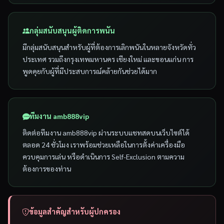
กลุ่มสนับสนุนผู้ติดการพนัน
มีกลุ่มสนับสนุนสำหรับผู้ที่ต้องการเลิกพนันในหลายจังหวัดทั่ว
ประเทศ รวมถึงกรุงเทพมหานคร เชียงใหม่ และขอนแก่น การ
พูดคุยกับผู้ที่มีประสบการณ์คล้ายกันช่วยได้มาก
ทีมงาน amb888vip
ติดต่อทีมงาน amb888vip ผ่านระบบแชทสดบนเว็บไซต์ได้
ตลอด 24 ชั่วโมง เราพร้อมช่วยเหลือในการตั้งค่าเครื่องมือ
ควบคุมการเล่น หรือดำเนินการ Self-Exclusion ตามความ
ต้องการของท่าน
ข้อมูลสำคัญสำหรับผู้ปกครอง