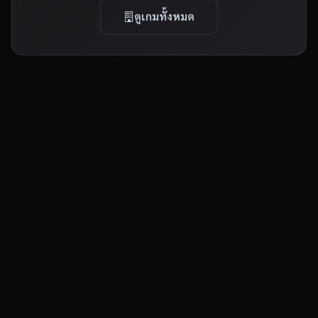
ดูเกมทั้งหมด