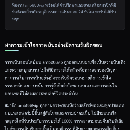
ทีมงาน amb888vip พร้อมให้คำปรึกษาและช่วยเหลือสมาชิกที่มี
ข้อกังวลเกี่ยวกับพฤติกรรมการเล่นตลอด 24 ชั่วโมง ทุกวันไม่มีวัน
หยุด
ทำความเข้าใจการพนันอย่างมีความรับผิดชอบ
การพนันออนไลน์บน amb888vip ถูกออกแบบมาเพื่อเป็นความบันเทิง
และความสนุกสนาน ไม่ใช่วิธีหารายได้หลักหรือทางออกของปัญหา
ทางการเงิน การพนันอย่างมีความรับผิดชอบหมายถึงการเข้าใจ
ธรรมชาติของการพนัน การรู้จักขีดจำกัดของตนเอง และการเล่นใน
ขอบเขตที่ไม่ส่งผลกระทบต่อชีวิตประจำวัน
สมาชิก amb888vip ทุกท่านควรตระหนักว่าผลลัพธ์ของเกมทุกประเภท
บนแพลตฟอร์มนี้ขึ้นอยู่กับโชคและความน่าจะเป็น ไม่มีระบบหรือ
กลยุทธ์ใดที่รับประกันการชนะได้ 100% การพยายามชนะคืนเงินที่เสีย
ไปด้วยการเดิมพันมากขึ้นเป็นพฤติกรรมที่อันตรายและควรหลีกเลี่ยง